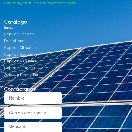
ventas@cepilloslaesperanza.com
Catálogo
Inicio
Cepillos Lineales
Escobillones
Cepillos Cilíndricos
Cepillos Redondos
Cepillos Manuales
Cepillos Especiales
Aviso de Privacidad
Contáctanos