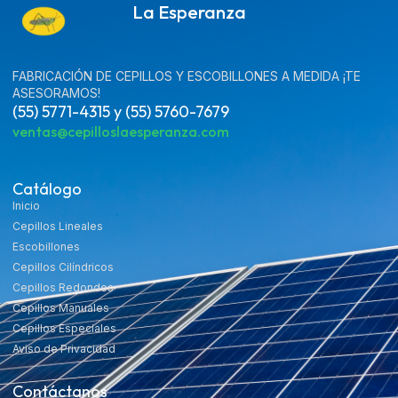
La Esperanza
FABRICACIÓN DE CEPILLOS Y ESCOBILLONES A MEDIDA ¡TE
ASESORAMOS!
(55) 5771-4315 y (55) 5760-7679
ventas@cepilloslaesperanza.com
Catálogo
Inicio
Cepillos Lineales
Escobillones
Cepillos Cilíndricos
Cepillos Redondos
Cepillos Manuales
Cepillos Especiales
Aviso de Privacidad
Contáctanos