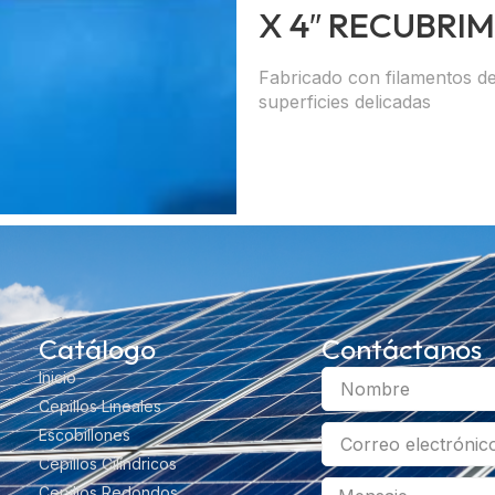
X 4″ RECUBRI
Fabricado con filamentos d
superficies delicadas
Catálogo
Contáctanos
Inicio
Cepillos Lineales
Escobillones
Cepillos Cilíndricos
Cepillos Redondos