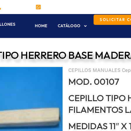
(55) 5771-4315
55 6221 7137
SOLICITAR 
A
ILLONES
HOME
CATÁLOGO
 TIPO HERRERO BASE MADE
CEPILLOS MANUALES
Cepi
MOD. 00107
CEPILLO TIPO
FILAMENTOS 
MEDIDAS 11″ X