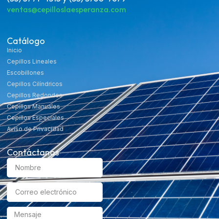
ventas@cepilloslaesperanza.com
Catálogo
Inicio
Cepillos Lineales
Escobillones
Cepillos Cilíndricos
Cepillos Redondos
Cepillos Manuales
Cepillos Especiales
Aviso de Privacidad
Contáctanos